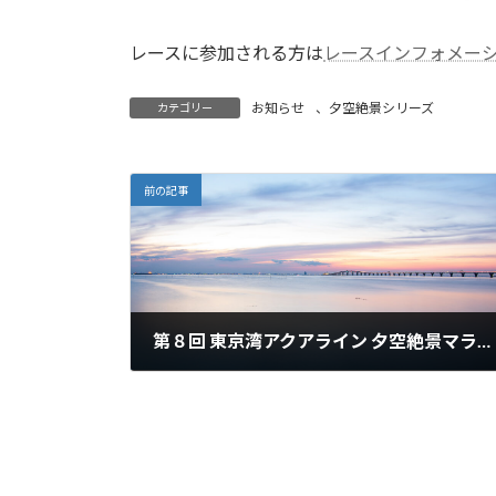
終
更
レースに参加される方は
レースインフォメー
新
日
時
お知らせ
、
夕空絶景シリーズ
カテゴリー
:
前の記事
第８回 東京湾アクアライン 夕空絶景マラソン大会エントリー開始
2025年11月24日