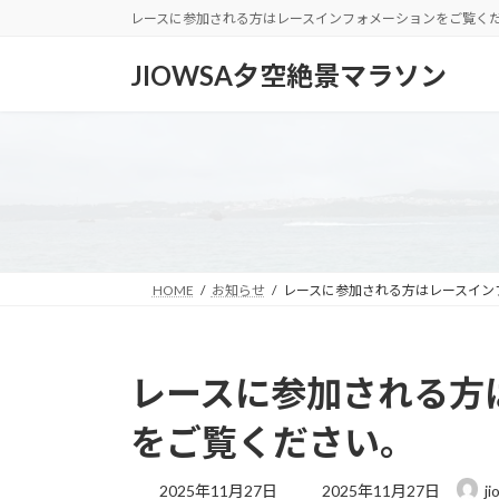
コ
ナ
レースに参加される方はレースインフォメーションをご覧く
ン
ビ
テ
ゲ
JIOWSA夕空絶景マラソン
ン
ー
ツ
シ
へ
ョ
ス
ン
キ
に
ッ
移
プ
動
HOME
お知らせ
レースに参加される方はレースイン
レースに参加される方
をご覧ください。
最
2025年11月27日
2025年11月27日
j